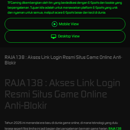
TFGaming dikembangkan oleh tim yang berdedikasi dengan E-Sports dan bookie yang
berpengalaman. Tujuan kita adalah untuk menawarkan platform E-Sports yang unik
dan nyaman untuk semua, meliputi acara E-Sports besar dan kecil di dunia.
Mobile View
Desktop View
RAJA138 : Akses Link Login Resmi Situs Game Online Anti-
Blokir
RAJA138 : Akses Link Login
Resmi Situs Game Online
Anti-Blokir
Tahun 2026 ini menandai era baru di dunia game online, di mana teknologi yang dulu
terasa seperti fiksi ilmiha ini jadi bagian dari pengalaman bermain game harian.
RAJA138