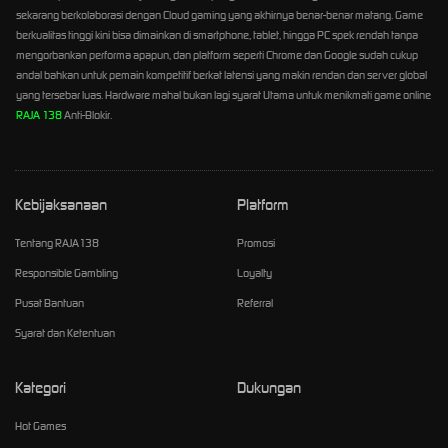
sekarang berkolaborasi dengan Cloud gaming yang akhirnya benar-benar matang. Game
berkualitas tinggi kini bisa dimainkan di smartphone, tablet, hingga PC spek rendah tanpa
mengorbankan performa apapun, dan platform seperti Chrome dan Google sudah cukup
andal bahkan untuk pemain kompetitif berkat latensi yang makin rendan dan server global
yang tersebar luas. Hardware mahal bukan lagi syarat Utama untuk menikmati game online
RAJA 138
Anti-Blokir.
Kebijaksanaan
Platform
Tentang RAJA138
Promosi
Responsible Gambling
Loyalty
Pusat Bantuan
Referral
Syarat dan Ketentuan
Kategori
Dukungan
Hot Games