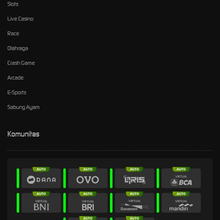
Slots
Live Casino
Race
Olahraga
Crash Game
Arcade
E-Sports
Sabung Ayam
Komunitas