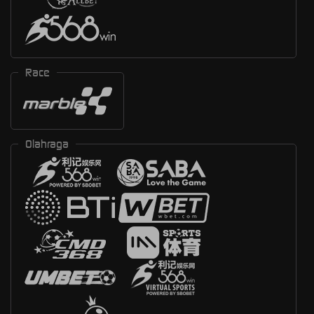
Race
Olahraga