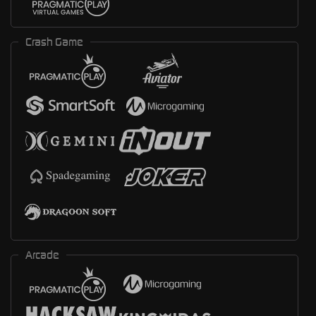
Crash Game
Arcade