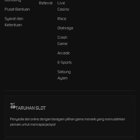
Referral
Live
Pusat Bantuan
Casino
Syarat dan
Race
Ketentuan
Olahraga
Crash
Game
Arcade
E-Sports
Sabung
Ayam
TARUHAN SLOT
Penyedia slot online dengan beragam pilihan game menarik yang memudahkan
pemain untuk mencapai jackpot