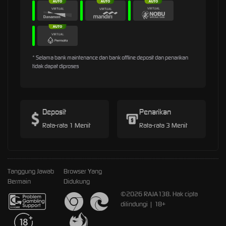
* Selama bank maintenance dan bank offline deposit dan penarikan
tidak dapat diproses
Deposit
Penarikan
Rata-rata 1 Menit
Rata-rata 3 Menit
Tanggung Jawab
Browser Yang
Bermain
Didukung
©2026 RAJA138. Hak cipta
dilindungi | 18+