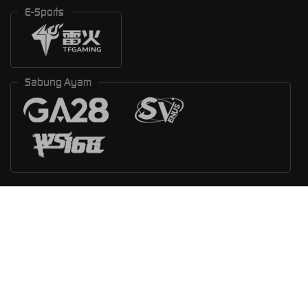
E-Sports
Sabung Ayam