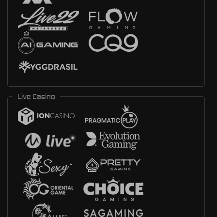
Live Casino