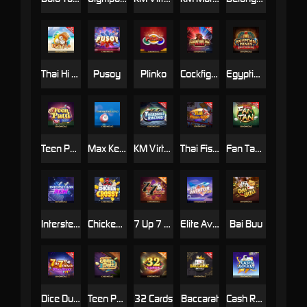
Thai Hi Lo 2
Pusoy
Plinko
Cockfighting Arena
Egyptian Mines
Teen Patti Blitz
Max Keno
KM Virtual Treadmill Racing
Thai Fish Prawn Crab
Fan Tan Classic
Interstellar Run
Chicken Crossy
7 Up 7 Down Rush
Elite Aviator Club
Bai Buu
Dice Duet
Teen Patti
32 Cards
Baccarat
Cash Rocket