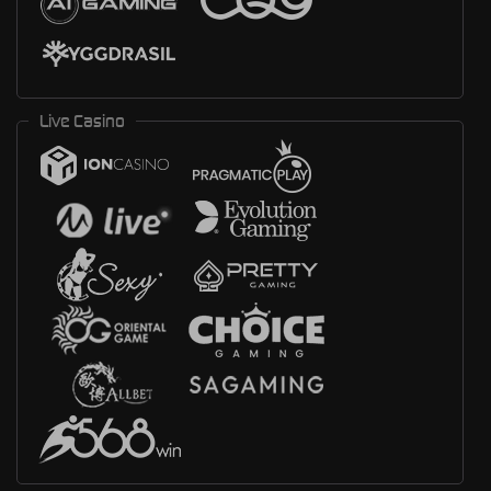
Live Casino