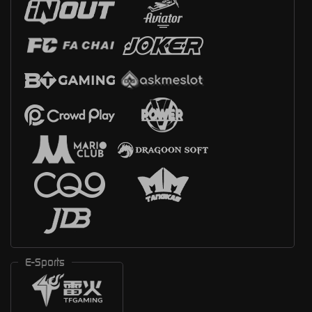
E-Sports