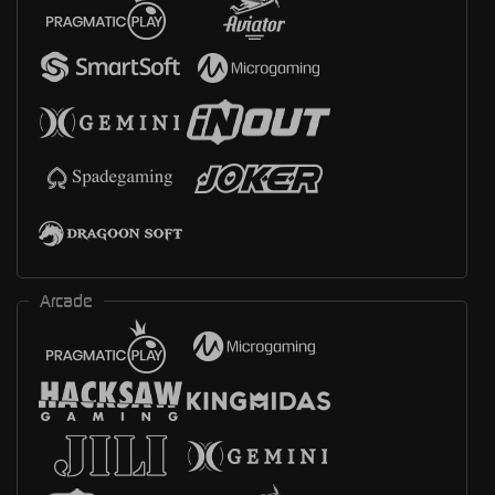
Arcade