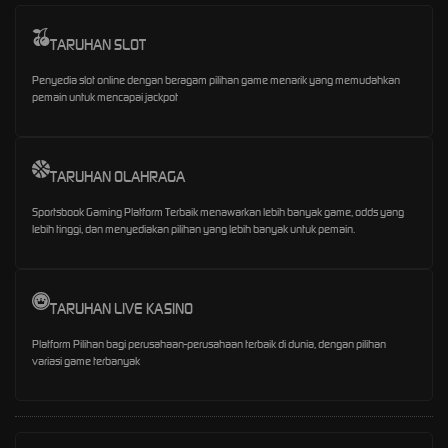
TARUHAN SLOT
Penyedia slot online dengan beragam pilihan game menarik yang memudahkan
pemain untuk mencapai jackpot
TARUHAN OLAHRAGA
Sportsbook Gaming Platform Terbaik menawarkan lebih banyak game, odds yang
lebih tinggi, dan menyediakan pilihan yang lebih banyak untuk pemain.
TARUHAN LIVE KASINO
Platform Pilihan bagi perusahaan-perusahaan terbaik di dunia, dengan pilihan
variasi game terbanyak