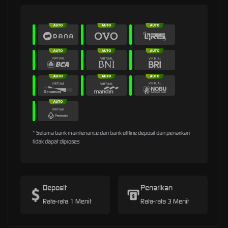
* Selama bank maintenance dan bank offline deposit dan penarikan
tidak dapat diproses
Deposit
Penarikan
Rata-rata 1 Menit
Rata-rata 3 Menit