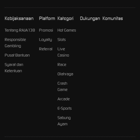
Kebijaksanaan
Platform
Kategori
Dukungan
Komunitas
Tentang RAJA138
Promosi
Hot Games
Responsible
Loyalty
Slots
Gambling
Referral
Live
Pusat Bantuan
Casino
Syarat dan
Race
Ketentuan
Olahraga
Crash
Game
Arcade
E-Sports
Sabung
Ayam