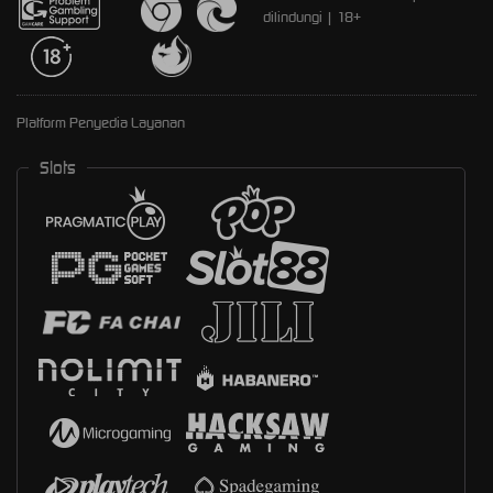
dilindungi | 18+
Platform Penyedia Layanan
Slots