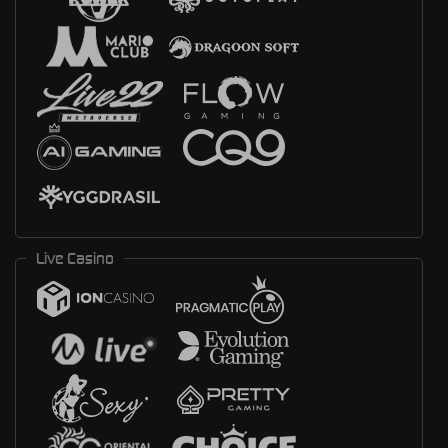
Live Casino