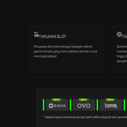
TARUHAN SLOT
TA
Penyedia slot online dengan beragam pilihan
Sportsb
game menarik yang memudahkan pemain untuk
menawar
mencapai jackpot
tinggi,
banyak 
* Selama bank maintenance dan bank offline deposit dan penarik