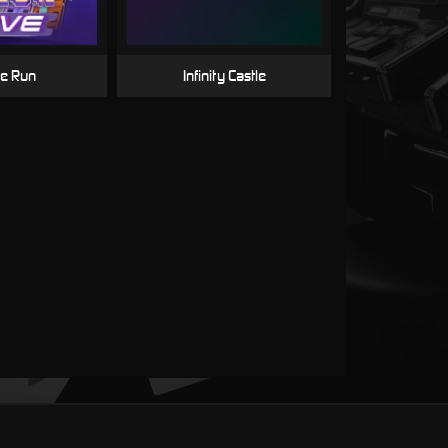
e Run
Infinity Castle