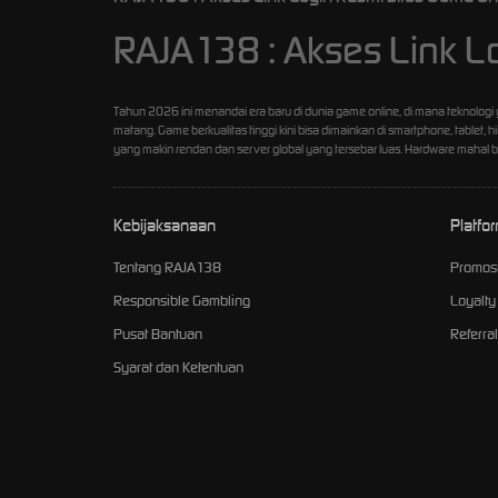
RAJA138 : Akses Link Lo
Tahun 2026 ini menandai era baru di dunia game online, di mana teknologi ya
matang. Game berkualitas tinggi kini bisa dimainkan di smartphone, table
yang makin rendan dan server global yang tersebar luas. Hardware mahal 
Kebijaksanaan
Platfo
Tentang RAJA138
Promos
Responsible Gambling
Loyalty
Pusat Bantuan
Referral
Syarat dan Ketentuan