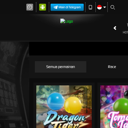
Main di Telegram
HO
Semua permainan
Race