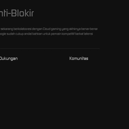
i-Blokir
sekarang berkolaborasi dengan Cloud gaming yang akhirnya benar-benar
ogle sudah cukup andal bahkan untuk pemain kompetitif berkat latensi
Dukungan
Komunitas