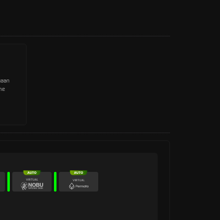
haan
ame