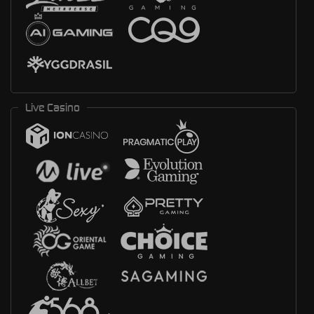
Live Casino