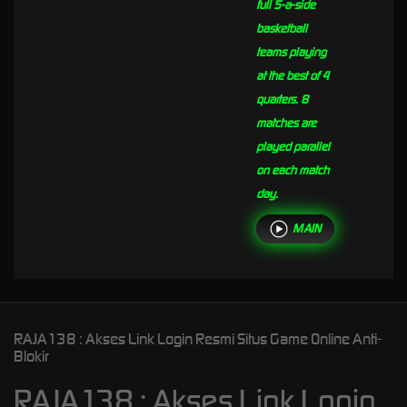
full 5-a-side
basketball
teams playing
at the best of 4
quarters. 8
matches are
played parallel
on each match
day.
MAIN
RAJA138 : Akses Link Login Resmi Situs Game Online Anti-
Blokir
RAJA138 : Akses Link Login