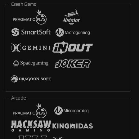
Crash Game
Arcade