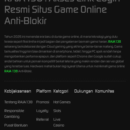
Resmi Situs Game Online
Anti-Blokir
Tahun 2026 ini menandai era baru di dunia game online, di mana teknologi yang dulu
terasa seperti fiksi ilmiha ini jadi bagian dari pengalaman bermain game harian.
RAJA138
sekarang berkolaborasi dengan Cloud gaming yang akhirnya benar-benar matang. Game
berkualitas tinggi kini bisa dimainkan di smartphone, tablet, hingga PC spek rendah tanpa
mengorbankan performa apapun, dan platform seperti Chrome dan Google sudah cukup
andal bahkan untuk pemain kompetitif berkat latensi yang makin rendan dan server global
yang tersebar luas. Hardware mahal bukan lagi syarat Utama untuk menikmati game online
RAJA 138
Anti-Blokir.
Kebijaksanaan
Platform
Kategori
Dukungan
Komunitas
Tentang RAJA138
Promosi
Hot Games
Responsible
Loyalty
Slots
Gambling
Referral
Live
Pusat Bantuan
Casino