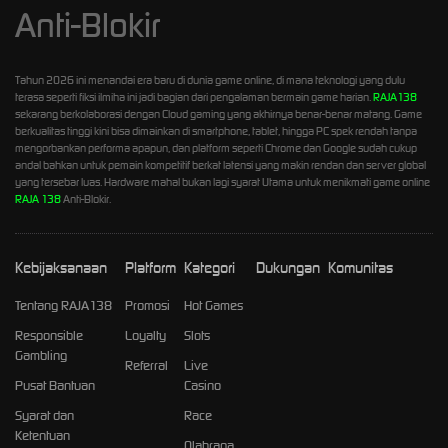
Anti-Blokir
Tahun 2026 ini menandai era baru di dunia game online, di mana teknologi yang dulu
terasa seperti fiksi ilmiha ini jadi bagian dari pengalaman bermain game harian.
RAJA138
sekarang berkolaborasi dengan Cloud gaming yang akhirnya benar-benar matang. Game
berkualitas tinggi kini bisa dimainkan di smartphone, tablet, hingga PC spek rendah tanpa
mengorbankan performa apapun, dan platform seperti Chrome dan Google sudah cukup
andal bahkan untuk pemain kompetitif berkat latensi yang makin rendan dan server global
yang tersebar luas. Hardware mahal bukan lagi syarat Utama untuk menikmati game online
RAJA 138
Anti-Blokir.
Kebijaksanaan
Platform
Kategori
Dukungan
Komunitas
Tentang RAJA138
Promosi
Hot Games
Responsible
Loyalty
Slots
Gambling
Referral
Live
Pusat Bantuan
Casino
Syarat dan
Race
Ketentuan
Olahraga