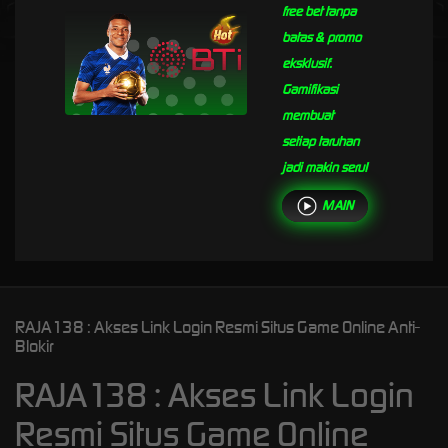
free bet tanpa
batas & promo
eksklusif.
Gamifikasi
membuat
setiap taruhan
jadi makin seru!
MAIN
RAJA138 : Akses Link Login Resmi Situs Game Online Anti-
Blokir
RAJA138 : Akses Link Login
Resmi Situs Game Online