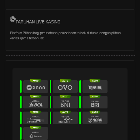
TARUHAN LIVE KASINO
Platform Pilihan bagi perusahaan-perusahaan terbaik di dunia, dengan pilihan
variasi game terbanyak