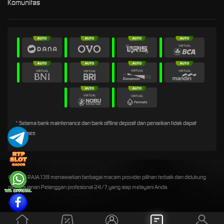
Komunitas
* Selama bank maintenance dan bank offline deposit dan penarikan tidak dapat
diproses
©2026 RAJA138 menawarkan berbagai macam provider pilihan terbaik dan didukung
oleh Layanan Pelanggan profesional 24/7 yang siap melayani Anda.