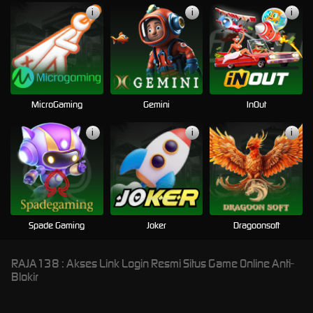
i
i
i
MicroGaming
Gemini
InOut
i
i
i
Spade Gaming
Joker
Dragoonsoft
RAJA138 : Akses Link Login Resmi Situs Game Online Anti-
Blokir