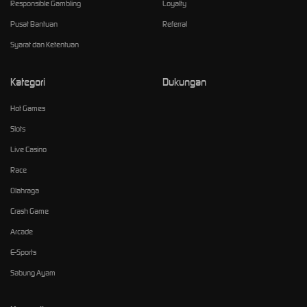
Responsible Gambling
Loyalty
Pusat Bantuan
Referral
Syarat dan Ketentuan
Kategori
Dukungan
Hot Games
Slots
Live Casino
Race
Olahraga
Crash Game
Arcade
E-Sports
Sabung Ayam