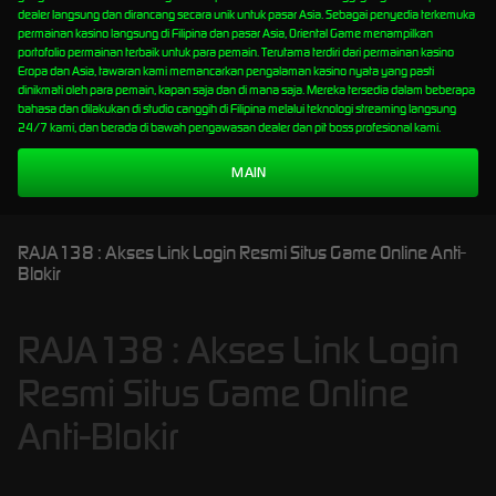
dealer langsung dan dirancang secara unik untuk pasar Asia. Sebagai penyedia terkemuka
permainan kasino langsung di Filipina dan pasar Asia, Oriental Game menampilkan
portofolio permainan terbaik untuk para pemain. Terutama terdiri dari permainan kasino
Eropa dan Asia, tawaran kami memancarkan pengalaman kasino nyata yang pasti
dinikmati oleh para pemain, kapan saja dan di mana saja. Mereka tersedia dalam beberapa
bahasa dan dilakukan di studio canggih di Filipina melalui teknologi streaming langsung
24/7 kami, dan berada di bawah pengawasan dealer dan pit boss profesional kami.
MAIN
RAJA138 : Akses Link Login Resmi Situs Game Online Anti-
Blokir
RAJA138 : Akses Link Login
Resmi Situs Game Online
Anti-Blokir