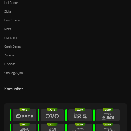
Hot Games
Slots
Live Casino
Race
Olahraga
Crash Game
Arcade
E-Sports
Sabung Ayam
Komunitas