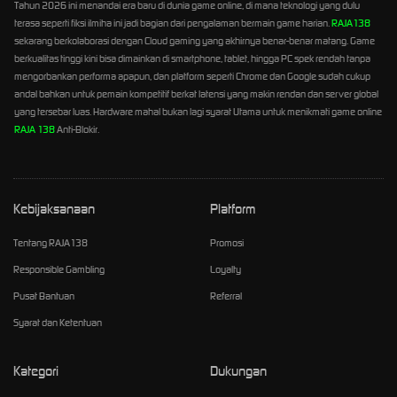
Tahun 2026 ini menandai era baru di dunia game online, di mana teknologi yang dulu
terasa seperti fiksi ilmiha ini jadi bagian dari pengalaman bermain game harian.
RAJA138
sekarang berkolaborasi dengan Cloud gaming yang akhirnya benar-benar matang. Game
berkualitas tinggi kini bisa dimainkan di smartphone, tablet, hingga PC spek rendah tanpa
mengorbankan performa apapun, dan platform seperti Chrome dan Google sudah cukup
andal bahkan untuk pemain kompetitif berkat latensi yang makin rendan dan server global
yang tersebar luas. Hardware mahal bukan lagi syarat Utama untuk menikmati game online
RAJA 138
Anti-Blokir.
Kebijaksanaan
Platform
Tentang RAJA138
Promosi
Responsible Gambling
Loyalty
Pusat Bantuan
Referral
Syarat dan Ketentuan
Kategori
Dukungan