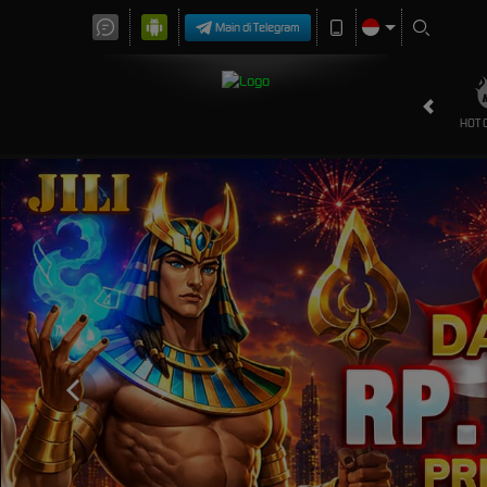
Main di Telegram
HOT 