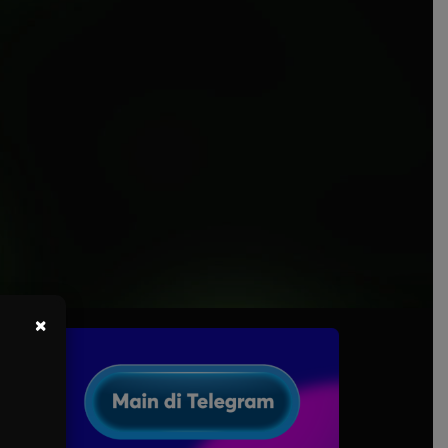
Pindai kode
untuk Und
Android A
×