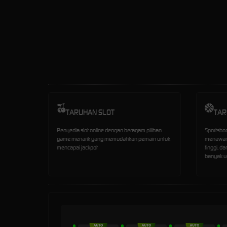
TARUHAN SLOT
TAR
Penyedia slot online dengan beragam pilihan
Sportsboo
game menarik yang memudahkan pemain untuk
menawark
mencapai jackpot
tinggi, d
banyak u