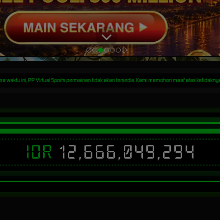
 PP Virtual Sports permainan tidak akan tersedia. Kami memohon maaf atas ketidaknyamanan ya
IDR
12,666,054,007