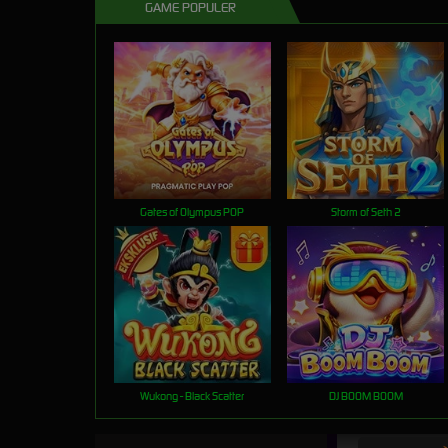
GAME POPULER
Gates of Olympus POP
Storm of Seth 2
Wukong - Black Scatter
DJ BOOM BOOM