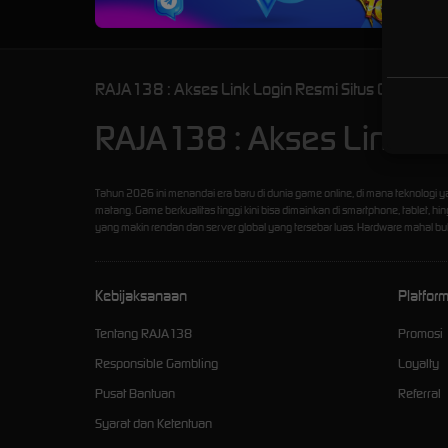
RAJA138 : Akses Link Login Resmi Situs Game Onlin
RAJA138 : Akses Link Log
Tahun 2026 ini menandai era baru di dunia game online, di mana teknologi yan
matang. Game berkualitas tinggi kini bisa dimainkan di smartphone, tablet,
yang makin rendan dan server global yang tersebar luas. Hardware mahal bu
Kebijaksanaan
Platfor
Tentang RAJA138
Promosi
Responsible Gambling
Loyalty
Pusat Bantuan
Referral
Syarat dan Ketentuan