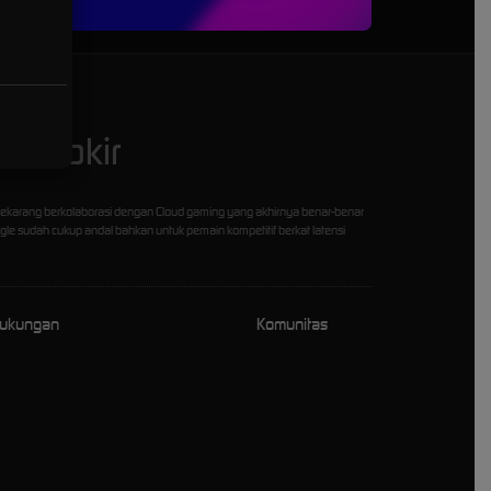
i-Blokir
ekarang berkolaborasi dengan Cloud gaming yang akhirnya benar-benar
gle sudah cukup andal bahkan untuk pemain kompetitif berkat latensi
ukungan
Komunitas