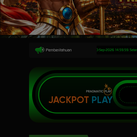
Pemberitahuan
Virtual Sports pada 30-Jun-2026 dari 14.59.59 sampai 30-Sep-2026 14.59.59. Selama waktu ini,
JACKPOT
PLAY