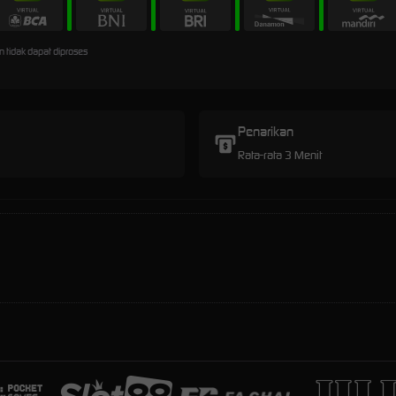
 tidak dapat diproses
Penarikan
Rata-rata 3 Menit