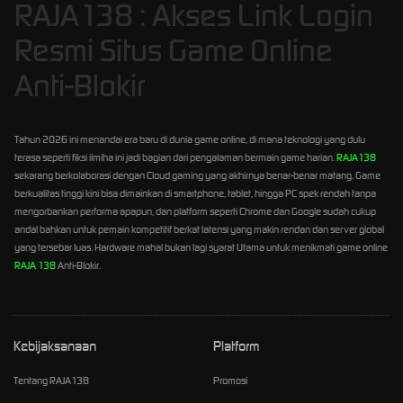
RAJA138 : Akses Link Login
Resmi Situs Game Online
Anti-Blokir
Tahun 2026 ini menandai era baru di dunia game online, di mana teknologi yang dulu
terasa seperti fiksi ilmiha ini jadi bagian dari pengalaman bermain game harian.
RAJA138
sekarang berkolaborasi dengan Cloud gaming yang akhirnya benar-benar matang. Game
berkualitas tinggi kini bisa dimainkan di smartphone, tablet, hingga PC spek rendah tanpa
mengorbankan performa apapun, dan platform seperti Chrome dan Google sudah cukup
andal bahkan untuk pemain kompetitif berkat latensi yang makin rendan dan server global
yang tersebar luas. Hardware mahal bukan lagi syarat Utama untuk menikmati game online
RAJA 138
Anti-Blokir.
Kebijaksanaan
Platform
Tentang RAJA138
Promosi