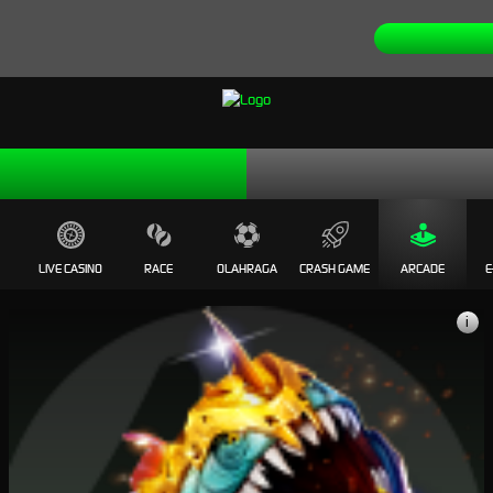
LIVE CASINO
RACE
OLAHRAGA
CRASH GAME
ARCADE
E
i