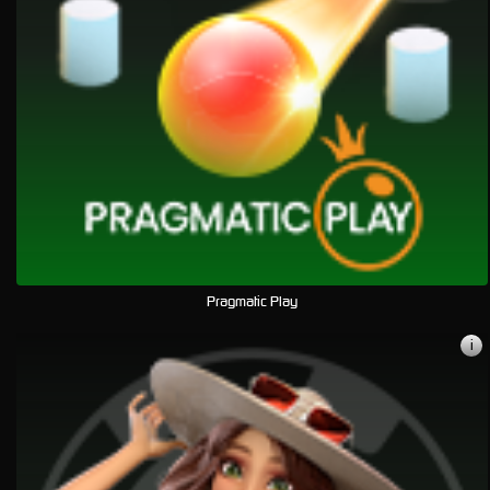
Pragmatic Play
i