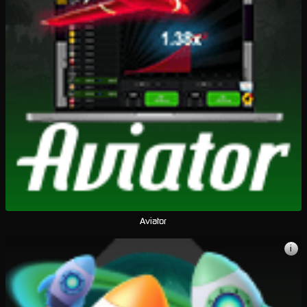
Aviator
i