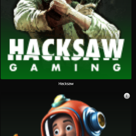
Hacksaw
i