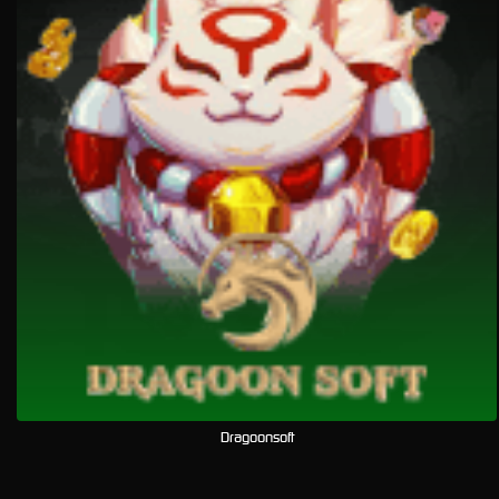
Dragoonsoft