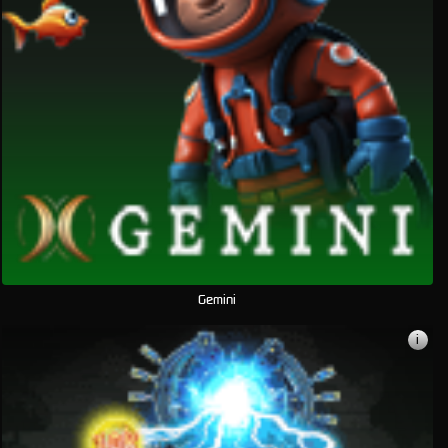
Gemini
i