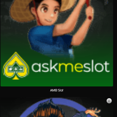
AMB Slot
i