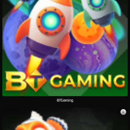
BTGaming
i