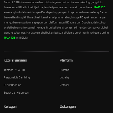
Tahun 2026 ini menandai era baru di dunia game online, di mana teknologi yang dulu
terasa seperti fiksi ilmiha ini jadi bagian dari pengalaman bermain game harian.
RAJA138
sekarang berkolaborasi dengan Cloud gaming yang akhirnya benar-benar matang. Game
berkualitas tinggi kini bisa dimainkan di smartphone, tablet, hingga PC spek rendah tanpa
mengorbankan performa apapun, dan platform seperti Chrome dan Google sudah cukup
andal bahkan untuk pemain kompetitif berkat latensi yang makin rendan dan server global
yang tersebar luas. Hardware mahal bukan lagi syarat Utama untuk menikmati game online
RAJA 138
Anti-Blokir.
Kebijaksanaan
Platform
Tentang RAJA138
Promosi
Responsible Gambling
Loyalty
Pusat Bantuan
Referral
Syarat dan Ketentuan
Kategori
Dukungan