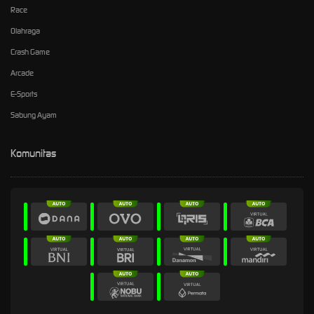
Race
Olahraga
Crash Game
Arcade
E-Sports
Sabung Ayam
Komunitas