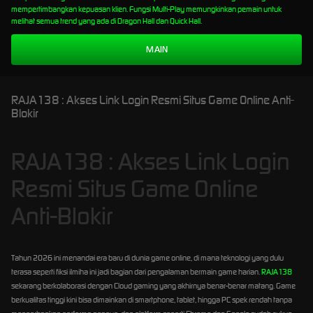
mempertimbangkan kepuasan klien. Fungsi Multi-Play memungkinkan pemain untuk
melihat semua trend yang ada di Dragon Hall dan Quick Hall.
MAIN
RAJA138 : Akses Link Login Resmi Situs Game Online Anti-
Blokir
RAJA138 : Akses Link Login
Resmi Situs Game Online
Anti-Blokir
Tahun 2026 ini menandai era baru di dunia game online, di mana teknologi yang dulu
terasa seperti fiksi ilmiha ini jadi bagian dari pengalaman bermain game harian.
RAJA138
sekarang berkolaborasi dengan Cloud gaming yang akhirnya benar-benar matang. Game
berkualitas tinggi kini bisa dimainkan di smartphone, tablet, hingga PC spek rendah tanpa